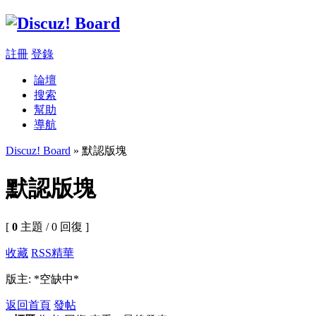
註冊
登錄
論壇
搜索
幫助
導航
Discuz! Board
» 默認版塊
默認版塊
[
0
主題 / 0 回復 ]
收藏
RSS
精華
版主: *空缺中*
返回首頁
發帖