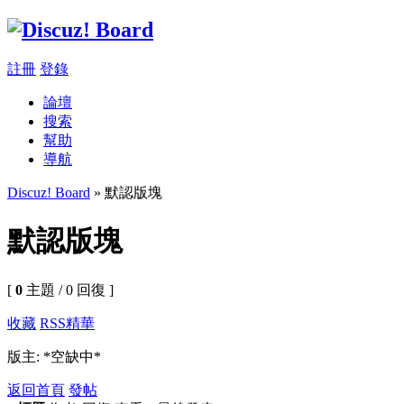
註冊
登錄
論壇
搜索
幫助
導航
Discuz! Board
» 默認版塊
默認版塊
[
0
主題 / 0 回復 ]
收藏
RSS
精華
版主: *空缺中*
返回首頁
發帖