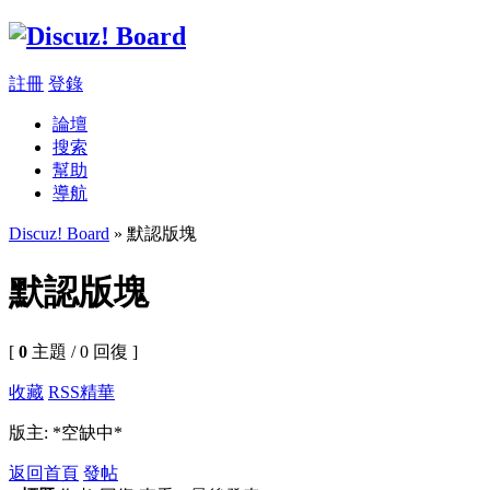
註冊
登錄
論壇
搜索
幫助
導航
Discuz! Board
» 默認版塊
默認版塊
[
0
主題 / 0 回復 ]
收藏
RSS
精華
版主: *空缺中*
返回首頁
發帖