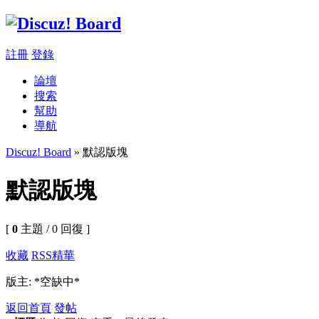
註冊
登錄
論壇
搜索
幫助
導航
Discuz! Board
» 默認版塊
默認版塊
[
0
主題 / 0 回復 ]
收藏
RSS
精華
版主: *空缺中*
返回首頁
發帖