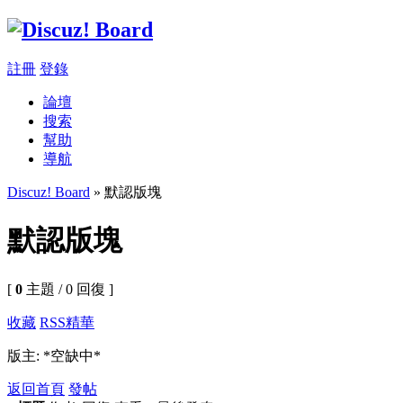
註冊
登錄
論壇
搜索
幫助
導航
Discuz! Board
» 默認版塊
默認版塊
[
0
主題 / 0 回復 ]
收藏
RSS
精華
版主: *空缺中*
返回首頁
發帖