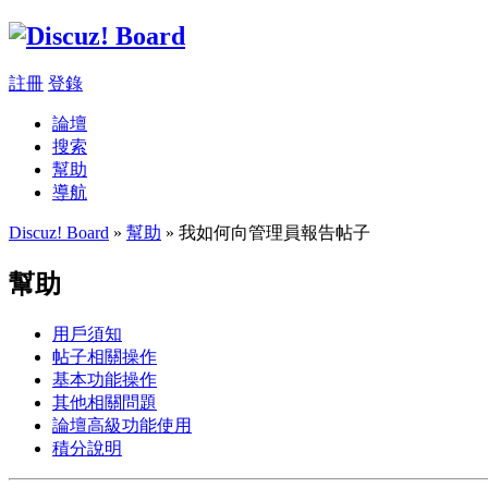
註冊
登錄
論壇
搜索
幫助
導航
Discuz! Board
»
幫助
» 我如何向管理員報告帖子
幫助
用戶須知
帖子相關操作
基本功能操作
其他相關問題
論壇高級功能使用
積分說明